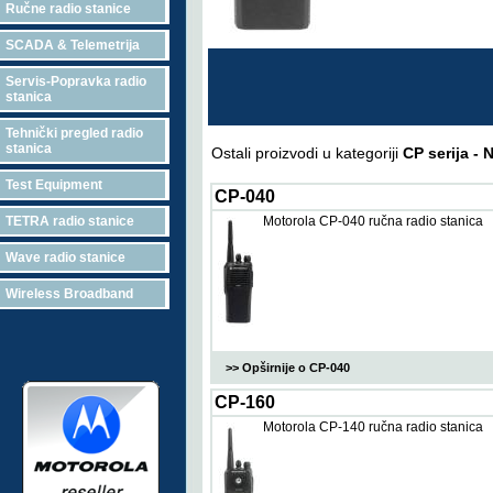
Ručne radio stanice
SCADA & Telemetrija
Servis-Popravka radio
stanica
Tehnički pregled radio
stanica
Ostali proizvodi u kategoriji
CP serija -
Test Equipment
CP-040
TETRA radio stanice
Motorola CP-040 ručna radio stanica
Wave radio stanice
Wireless Broadband
>> Opširnije o CP-040
CP-160
Motorola CP-140 ručna radio stanica