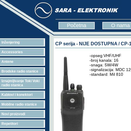
Početna
O nama
Inženjering
CP serija - NIJE DOSTUPNA / CP-
Accessories
-opseg:VHF/UHF
-broj kanala: 16
Antene
-snaga: 5W/4W
-signalizacija: MDC 1
Brodske radio stanice
-standard: Mil 810
Iznajmljivanje Toki Voki
radio stanica
Kablovi i konektori
Mobilne radio stanice
Novi proizvodi
Repetitori