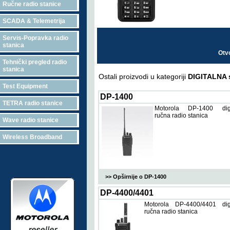
Ručne radio stanice
SCADA & Telemetrija
Servis-Popravka radio
stanica
Otv
Tehnički pregled radio
stanica
Ostali proizvodi u kategoriji
DIGITALNA s
Test Equipment
DP-1400
TETRA radio stanice
Motorola DP-1400 digi
ručna radio stanica
Wave radio stanice
Wireless Broadband
>> Opširnije o DP-1400
DP-4400/4401
Motorola DP-4400/4401 digi
ručna radio stanica