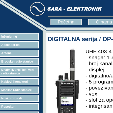
Početna
O nama
Inženjering
DIGITALNA serija / DP
Accessories
UHF 403-4
Antene
- snaga: 1-
Brodske radio stanice
- broj kana
- displej
Iznajmljivanje Toki Voki
radio stanica
- digitalno
- 5 program
Kablovi i konektori
- poveziva
Mobilne radio stanice
- vox
Novi proizvodi
- slot za o
- integrisa
Repetitori