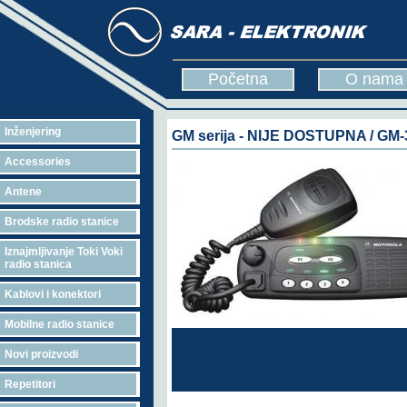
Početna
O nama
Inženjering
GM serija - NIJE DOSTUPNA / GM-
Accessories
Antene
Brodske radio stanice
Iznajmljivanje Toki Voki
radio stanica
Kablovi i konektori
Mobilne radio stanice
Novi proizvodi
Repetitori