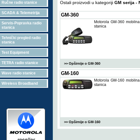
Ostali proizvodi u kategoriji
GM serija 
Ručne radio stanice
SCADA & Telemetrija
GM-360
Motorola GM-360 mobilna
Servis-Popravka radio
stanica
stanica
Tehnički pregled radio
stanica
Test Equipment
TETRA radio stanice
>> Opširnije o GM-360
GM-160
Wave radio stanice
Motorola GM-160 mobilna
Wireless Broadband
stanica
>> Opširnije o GM-160