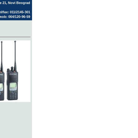
be 21, Novi Beograd
el/fax: 011/2145-301
mob: 064/120-96-59