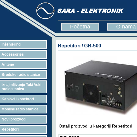
Početna
O nama
Inženjering
Repetitori / GR-500
Accessories
Antene
Brodske radio stanice
Iznajmljivanje Toki Voki
radio stanica
Kablovi i konektori
Mobilne radio stanice
Novi proizvodi
Ostali proizvodi u kategoriji
Repetitori
Repetitori