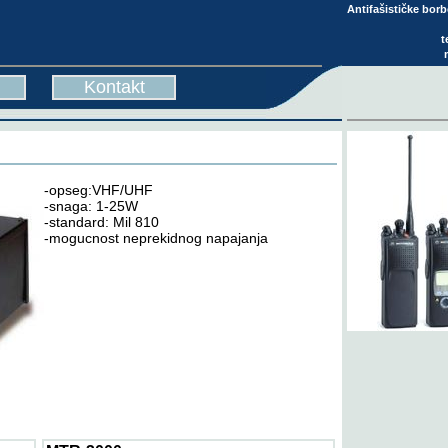
Antifašističke bor
t
Kontakt
-opseg:VHF/UHF
-snaga: 1-25W
-standard: Mil 810
-mogucnost neprekidnog napajanja