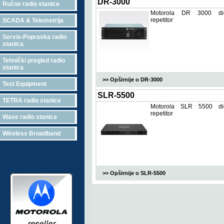
DR-3000
Ručne radio stanice
Motorola DR 3000 digi
repetitor
SCADA & Telemetrija
Servis-Popravka radio
stanica
Tehnički pregled radio
stanica
>> Opširnije o DR-3000
Test Equipment
SLR-5500
TETRA radio stanice
Motorola SLR 5500 digi
repetitor
Wave radio stanice
Wireless Broadband
>> Opširnije o SLR-5500