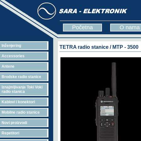
Početna
O nama
Inženjering
TETRA radio stanice / MTP - 3500
Accessories
Antene
Brodske radio stanice
Iznajmljivanje Toki Voki
radio stanica
Kablovi i konektori
Mobilne radio stanice
Novi proizvodi
Repetitori