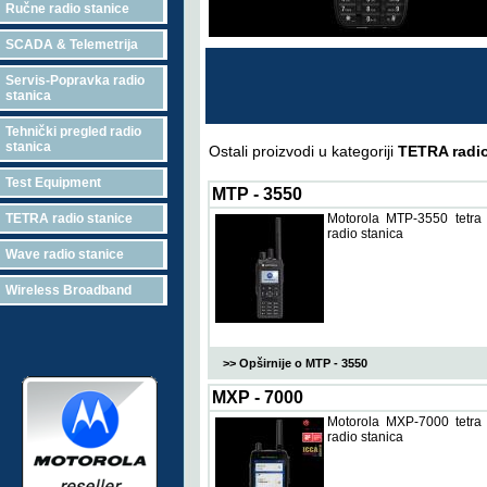
Ručne radio stanice
SCADA & Telemetrija
Servis-Popravka radio
stanica
Tehnički pregled radio
stanica
Ostali proizvodi u kategoriji
TETRA radio
Test Equipment
MTP - 3550
TETRA radio stanice
Motorola MTP-3550 tetra
radio stanica
Wave radio stanice
Wireless Broadband
>> Opširnije o MTP - 3550
MXP - 7000
Motorola MXP-7000 tetra
radio stanica