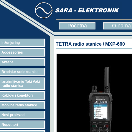
Početna
O nama
Inženjering
TETRA radio stanice / MXP-660
Accessories
Antene
Brodske radio stanice
Iznajmljivanje Toki Voki
radio stanica
Kablovi i konektori
Mobilne radio stanice
Novi proizvodi
Repetitori